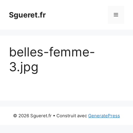
Aller
au
Sgueret.fr
Menu
contenu
belles-femme-
3.jpg
© 2026 Sgueret.fr
• Construit avec
GeneratePress