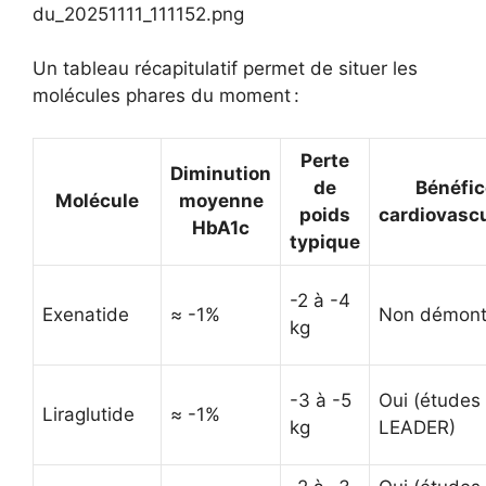
Un tableau récapitulatif permet de situer les
molécules phares du moment :
Perte
Diminution
de
Bénéfic
Molécule
moyenne
poids
cardiovascu
HbA1c
typique
-2 à -4
Exenatide
≈ -1%
Non démont
kg
-3 à -5
Oui (études
Liraglutide
≈ -1%
kg
LEADER)