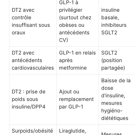
GLP-1 à
DT2 avec
privilégier
insuline
contrôle
(surtout chez
basale,
insuffisant sous
obèses ou
inhibiteurs
oraux
antécédents
SGLT2
CV)
DT2 avec
GLP-1 en relais
SGLT2
antécédents
après
(position
cardiovasculaires
metformine
partagée)
Baisse de la
dose
DT2 : prise de
Ajout ou
d’insuline,
poids sous
remplacement
mesures
insuline/DPP4
par GLP-1
hygiéno-
diététiques
Surpoids/obésité
Liraglutide,
Mesures