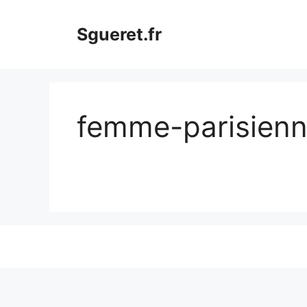
Aller
au
Sgueret.fr
contenu
femme-parisienn