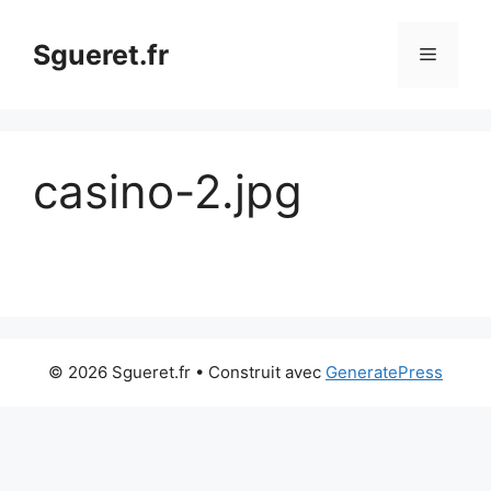
Aller
au
Sgueret.fr
Menu
contenu
casino-2.jpg
© 2026 Sgueret.fr
• Construit avec
GeneratePress