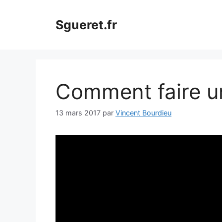
Aller
au
Sgueret.fr
contenu
Comment faire une
13 mars 2017
par
Vincent Bourdieu