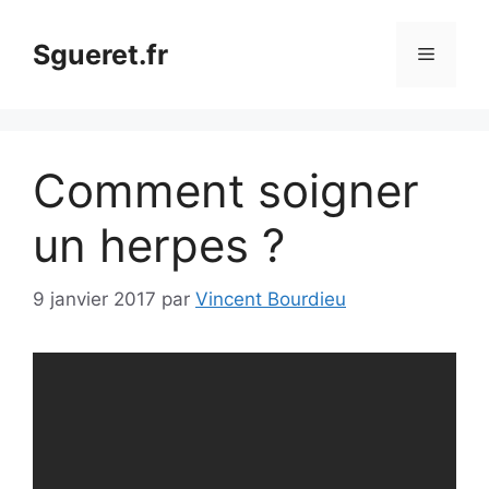
Aller
au
Sgueret.fr
Menu
contenu
Comment soigner
un herpes ?
9 janvier 2017
par
Vincent Bourdieu